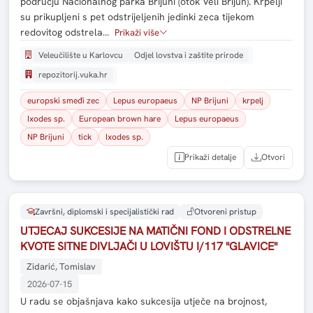
području Nacionalnog parka Brijuni (otok Veli Brijun). Krpelji
su prikupljeni s pet odstrijeljenih jedinki zeca tijekom
redovitog odstrela…
Prikaži više
Veleučilište u Karlovcu
Odjel lovstva i zaštite prirode
repozitorij.vuka.hr
europski smeđi zec
Lepus europaeus
NP Brijuni
krpelj
Ixodes sp.
European brown hare
Lepus europaeus
NP Brijuni
tick
Ixodes sp.
Prikaži detalje
Otvori
Završni, diplomski i specijalistički rad
Otvoreni pristup
UTJECAJ SUKCESIJE NA MATIČNI FOND I ODSTRELNE
KVOTE SITNE DIVLJAČI U LOVIŠTU I/117 "GLAVICE"
Zidarić, Tomislav
2026-07-15
U radu se objašnjava kako sukcesija utječe na brojnost,