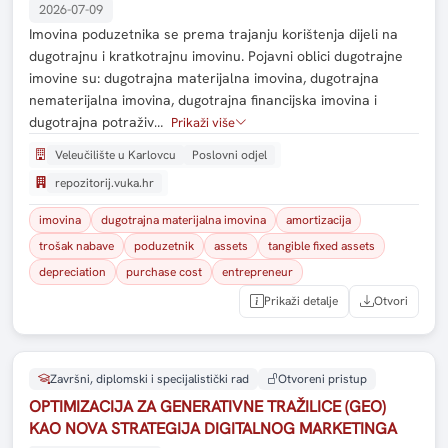
2026-07-09
Imovina poduzetnika se prema trajanju korištenja dijeli na
dugotrajnu i kratkotrajnu imovinu. Pojavni oblici dugotrajne
imovine su: dugotrajna materijalna imovina, dugotrajna
nematerijalna imovina, dugotrajna financijska imovina i
dugotrajna potraživ…
Prikaži više
Veleučilište u Karlovcu
Poslovni odjel
repozitorij.vuka.hr
imovina
dugotrajna materijalna imovina
amortizacija
trošak nabave
poduzetnik
assets
tangible fixed assets
depreciation
purchase cost
entrepreneur
Prikaži detalje
Otvori
Završni, diplomski i specijalistički rad
Otvoreni pristup
OPTIMIZACIJA ZA GENERATIVNE TRAŽILICE (GEO)
KAO NOVA STRATEGIJA DIGITALNOG MARKETINGA