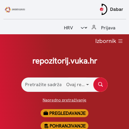
Odabir jezika
Prijava
Početna
Izbornik
Upute i priručnici
repozitorij.vuka.hr
Statistike
Kontakt
Ovaj repozitorij
Napredno pretraživanje
PREGLEDAVANJE
POHRANJIVANJE