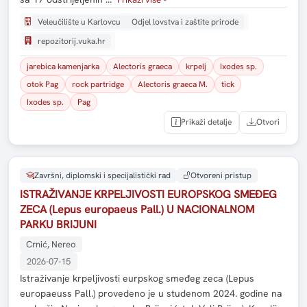
Veleučilište u Karlovcu
Odjel lovstva i zaštite prirode
repozitorij.vuka.hr
jarebica kamenjarka
Alectoris graeca
krpelj
Ixodes sp.
otok Pag
rock partridge
Alectoris graeca M.
tick
Ixodes sp.
Pag
Prikaži detalje
Otvori
Završni, diplomski i specijalistički rad
Otvoreni pristup
ISTRAŽIVANJE KRPELJIVOSTI EUROPSKOG SMEĐEG
ZECA (Lepus europaeus Pall.) U NACIONALNOM
PARKU BRIJUNI
Crnić, Nereo
2026-07-15
Istraživanje krpeljivosti eurpskog smeđeg zeca (Lepus
europaeuss Pall.) provedeno je u studenom 2024. godine na