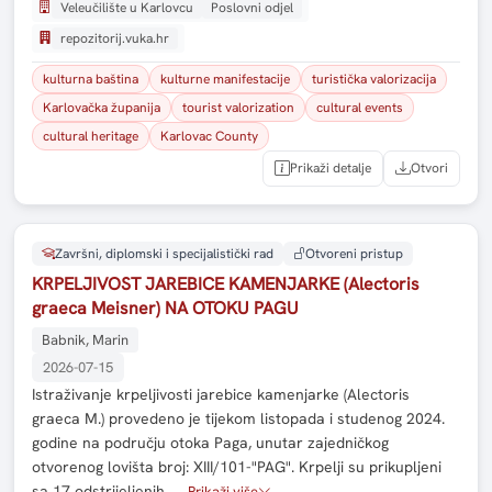
Veleučilište u Karlovcu
Poslovni odjel
repozitorij.vuka.hr
kulturna baština
kulturne manifestacije
turistička valorizacija
Karlovačka županija
tourist valorization
cultural events
cultural heritage
Karlovac County
Prikaži detalje
Otvori
Završni, diplomski i specijalistički rad
Otvoreni pristup
KRPELJIVOST JAREBICE KAMENJARKE (Alectoris
graeca Meisner) NA OTOKU PAGU
Babnik, Marin
2026-07-15
Istraživanje krpeljivosti jarebice kamenjarke (Alectoris
graeca M.) provedeno je tijekom listopada i studenog 2024.
godine na području otoka Paga, unutar zajedničkog
otvorenog lovišta broj: XIII/101-"PAG". Krpelji su prikupljeni
sa 17 odstrijeljenih …
Prikaži više