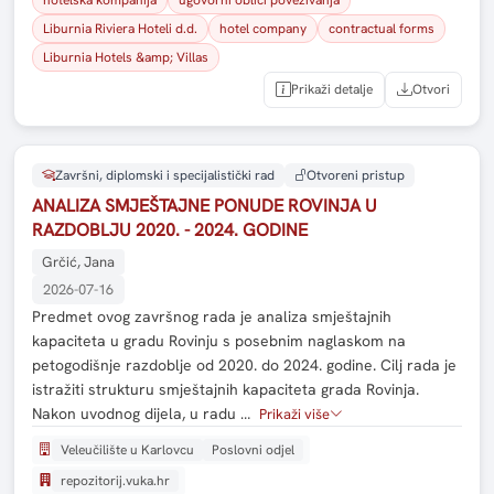
Liburnia Riviera Hoteli d.d.
hotel company
contractual forms
Liburnia Hotels &amp; Villas
Prikaži detalje
Otvori
Završni, diplomski i specijalistički rad
Otvoreni pristup
ANALIZA SMJEŠTAJNE PONUDE ROVINJA U
RAZDOBLJU 2020. - 2024. GODINE
Grčić, Jana
2026-07-16
Predmet ovog završnog rada je analiza smještajnih
kapaciteta u gradu Rovinju s posebnim naglaskom na
petogodišnje razdoblje od 2020. do 2024. godine. Cilj rada je
istražiti strukturu smještajnih kapaciteta grada Rovinja.
Nakon uvodnog dijela, u radu …
Prikaži više
Veleučilište u Karlovcu
Poslovni odjel
repozitorij.vuka.hr