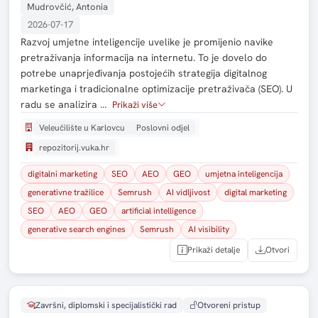
Mudrovčić, Antonia
2026-07-17
Razvoj umjetne inteligencije uvelike je promijenio navike
pretraživanja informacija na internetu. To je dovelo do
potrebe unaprjeđivanja postojećih strategija digitalnog
marketinga i tradicionalne optimizacije pretraživača (SEO). U
radu se analizira …
Prikaži više
Veleučilište u Karlovcu
Poslovni odjel
repozitorij.vuka.hr
digitalni marketing
SEO
AEO
GEO
umjetna inteligencija
generativne tražilice
Semrush
AI vidljivost
digital marketing
SEO
AEO
GEO
artificial intelligence
generative search engines
Semrush
AI visibility
Prikaži detalje
Otvori
Završni, diplomski i specijalistički rad
Otvoreni pristup