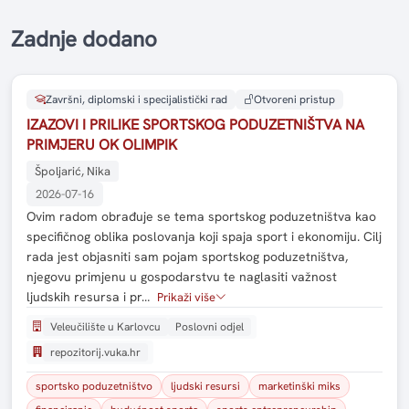
Zadnje dodano
Završni, diplomski i specijalistički rad
Otvoreni pristup
IZAZOVI I PRILIKE SPORTSKOG PODUZETNIŠTVA NA
PRIMJERU OK OLIMPIK
Špoljarić, Nika
2026-07-16
Ovim radom obrađuje se tema sportskog poduzetništva kao
specifičnog oblika poslovanja koji spaja sport i ekonomiju. Cilj
rada jest objasniti sam pojam sportskog poduzetništva,
njegovu primjenu u gospodarstvu te naglasiti važnost
ljudskih resursa i pr…
Prikaži više
Veleučilište u Karlovcu
Poslovni odjel
repozitorij.vuka.hr
sportsko poduzetništvo
ljudski resursi
marketinški miks