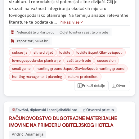
strukturu i reprodukcijski potencijal sitne divljači. Cilj je
ukazati na važnost integriranja ekoloških mjera u
lovnogospodarsko planiranje. Na temelju analize relevantne
literature te podataka …
Prikaži više
Veleučilište u Karlovcu
Odjel lovstva i zaštite prirode
repozitorij.vuka.hr
sukcesija
sitna divljač
lovište
lovište &quot;Glavice&quot;
lovnogospodarsko planiranje
zaštita prirode
succession
small game
hunting ground &quot;Glavice&quot; hunting ground
hunting management planning
nature protection.
Prikaži detalje
Otvori
Završni, diplomski i specijalistički rad
Otvoreni pristup
RAČUNOVODSTVO DUGOTRAJNE MATERIJALNE
IMOVINE NA PRIMJERU OBITELJSKOG HOTELA
Andrić, Anamarija