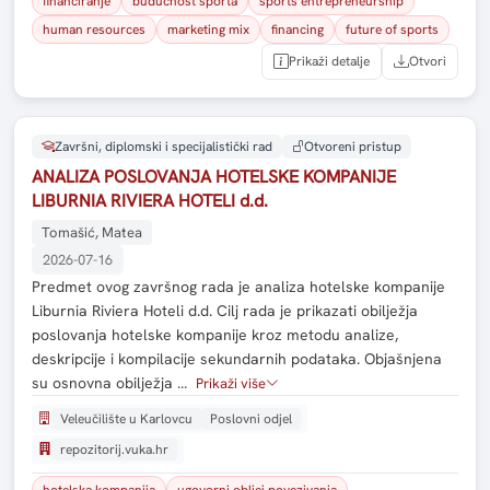
financiranje
budućnost sporta
sports entrepreneurship
human resources
marketing mix
financing
future of sports
Prikaži detalje
Otvori
Završni, diplomski i specijalistički rad
Otvoreni pristup
ANALIZA POSLOVANJA HOTELSKE KOMPANIJE
LIBURNIA RIVIERA HOTELI d.d.
Tomašić, Matea
2026-07-16
Predmet ovog završnog rada je analiza hotelske kompanije
Liburnia Riviera Hoteli d.d. Cilj rada je prikazati obilježja
poslovanja hotelske kompanije kroz metodu analize,
deskripcije i kompilacije sekundarnih podataka. Objašnjena
su osnovna obilježja …
Prikaži više
Veleučilište u Karlovcu
Poslovni odjel
repozitorij.vuka.hr
hotelska kompanija
ugovorni oblici povezivanja