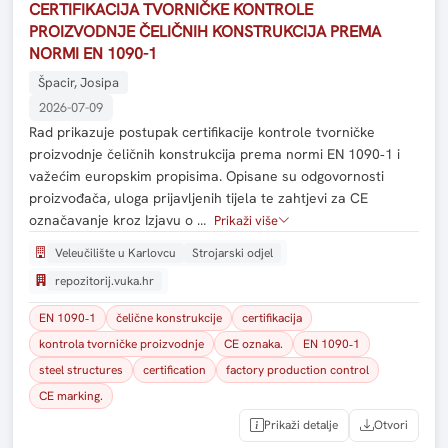
CERTIFIKACIJA TVORNIČKE KONTROLE
PROIZVODNJE ČELIČNIH KONSTRUKCIJA PREMA
NORMI EN 1090-1
Špacir, Josipa
2026-07-09
Rad prikazuje postupak certifikacije kontrole tvorničke
proizvodnje čeličnih konstrukcija prema normi EN 1090‑1 i
važećim europskim propisima. Opisane su odgovornosti
proizvođača, uloga prijavljenih tijela te zahtjevi za CE
označavanje kroz Izjavu o …
Prikaži više
Veleučilište u Karlovcu
Strojarski odjel
repozitorij.vuka.hr
EN 1090‑1
čelične konstrukcije
certifikacija
kontrola tvorničke proizvodnje
CE oznaka.
EN 1090‑1
steel structures
certification
factory production control
CE marking.
Prikaži detalje
Otvori